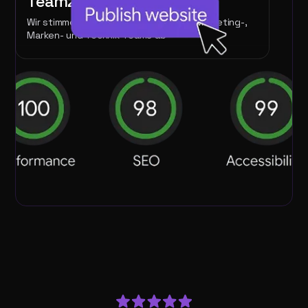
Teamzusammenarbeit
Wir stimmen uns nahtlos mit internen Marketing-,
Marken- und Technik-Teams ab
Qualitätssicherung (QA), SEO &
Performance-Bereit
Technische Exzellenz wird von Anfang an integriert—
nicht erst nachträglich hinzugefügt
Otvara se u novom
prozoru