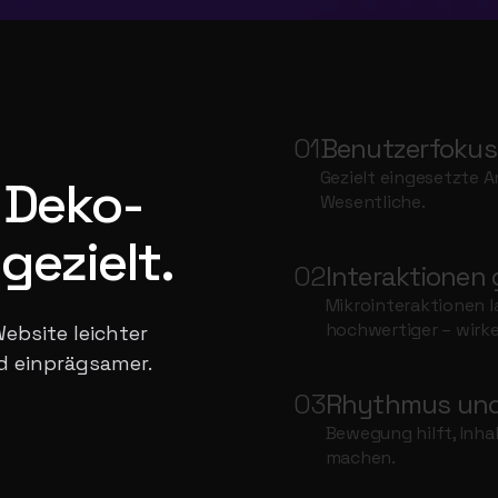
01
Benutzerfokus
Gezielt eingesetzte 
n Deko-
Wesentliche.
gezielt.
02
Interaktionen
Mikrointeraktionen l
hochwertiger – wirke
bsite leichter
d einprägsamer.
03
Rhythmus und
Bewegung hilft, Inha
machen.