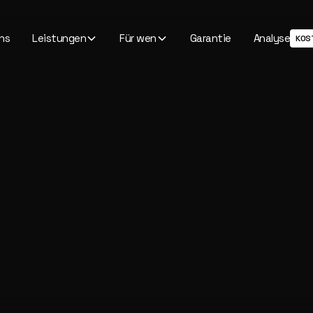
ns
Leistungen
Für wen
Garantie
Analyse
KOS
MOTION DESIGN