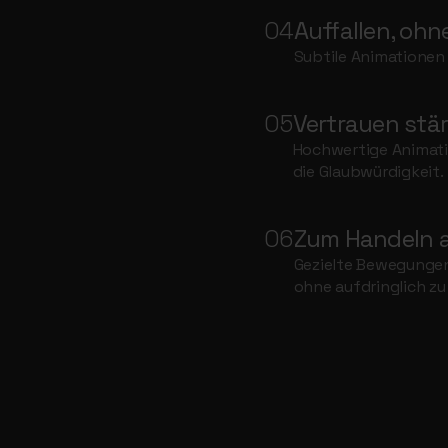
04
Auffallen, ohne
Subtile Animationen 
05
Vertrauen stä
Hochwertige Animatio
die Glaubwürdigkeit.
06
Zum Handeln a
Gezielte Bewegungen 
ohne aufdringlich zu